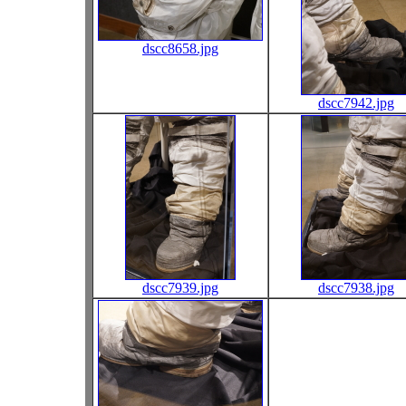
dscc8658.jpg
dscc7942.jpg
dscc7939.jpg
dscc7938.jpg