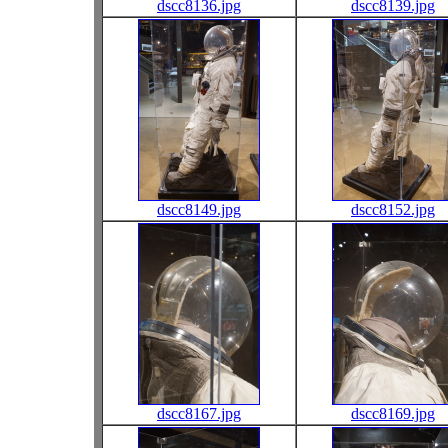
dscc8136.jpg
dscc8139.jpg
dscc8149.jpg
dscc8152.jpg
dscc8167.jpg
dscc8169.jpg